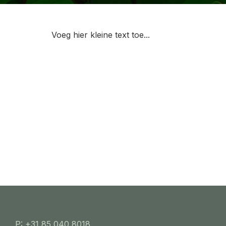
Vacature medewerker
Voeg hier kleine text toe...
Lees Meer
P: +31 85 040 8018