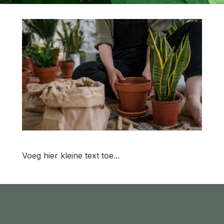
Operationeel Projectleider – Groene
Ruimte
Voeg hier kleine text toe...
Lees Meer