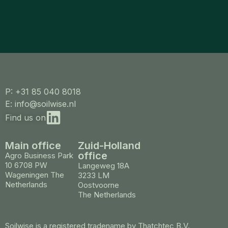
P: +31 85 040 8018
E: info@soilwise.nl
Find us on
Main office
Zuid-Holland
office
Agro Business Park
10 6708 PW
Langeweg 18A
Wageningen The
3233 LM
Netherlands
Oostvoorne
The Netherlands
Soilwise is a registered tradename by Thatchtec B.V.