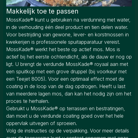
Makkelijk toe te passen
MossKade® kunt u gebruiken na verdunning met water,
in de verhouding één deel product en tien delen water.
Voor bestrijding van gewone, lever- en korstmossen in
kwekerijen is professionele spuitapparatuur vereist.
MossKade® werkt het beste op actief mos. Mos is
actief bij het eerste ochtendlicht, als de dauw er nog op
ligt. U brengt de verdunde MossKade® royaal aan met
een spuitkop met een grove druppel (bij voorkeur met
een Teejet 8005). Voor een optimaal effect moet de
coating in de loop van de dag opdrogen. Heeft u last
van meerdere lagen mos, dan kan het nodig zijn om het
proces te herhalen.
Gebruikt u MossKade® op terrassen en bestratingen,
dan moet u de verdunde coating goed over het hele
oppervlak uitvegen of sproeien.
Volg de instructies op de verpakking. Voor meer details