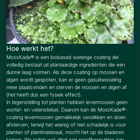
Hoe werkt het?
MossKade® is een biobased waterige coating die
volledig bestaat uit plantaardige ingrediënten die een
dunne laag vormen. Als deze coating op mossen en
algen wordt gespoten, kan er geen gasuitwisseling
meer plaatsvinden en sterven de mossen en algen af
(het heeft dus een fysiek effect).
In tegenstelling tot planten hebben levermossen geen
wortel- en vatenstelsel. Daarom kan de MossKade®-
coating levermossen gemakkelijk verstikken en doen
afsterven, terwijl het weinig of niet schadelijk is voor
planten of plantmateriaal, mocht het op de bladeren
komen. We raden wel altijd een proefbespuiting aan.